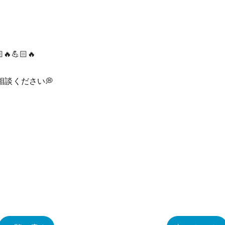
💪🏻🔥
相談ください💭