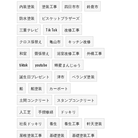
内装塗装
塗装工事
四日市市
鈴鹿市
防水塗装
ビスケットブラザーズ
三重テレビ
Tik Tok
改修工事
クロス張替え
亀山市
キッチン改修
和室
畳張替え
浴室改修工事
外構工事
tiktok
youtube
蜂蜜まんじゅう
誕生日プレゼント
津市
ベランダ塗装
船
船塗装
カーポート
土間コンクリート
スタンプコンクリート
人工芝
手摺修繕
ドッキリ
社長ドッキリ
養生
養生工事
軒天塗装
屋根塗装工事
基礎塗装
基礎塗装工事