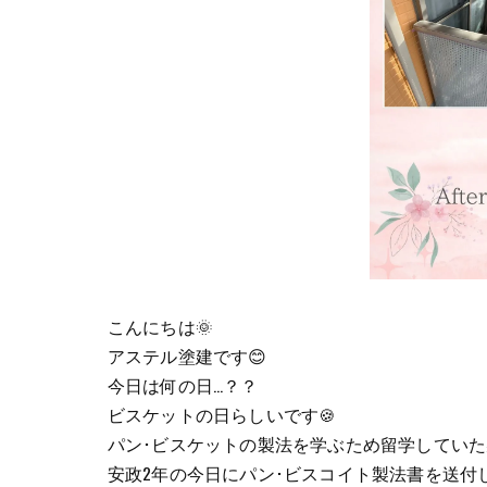
こんにちは🌞
アステル塗建です😊
今日は何の日…？？
ビスケットの日らしいです🍪
パン･ビスケットの製法を学ぶため留学してい
安政2年の今日にパン･ビスコイト製法書を送付し