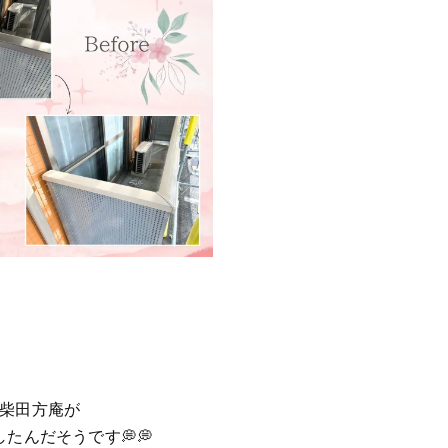
た柴田方庵が
たんだそうです💭💭