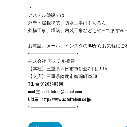
・
アステル塗建では
外壁・屋根塗装、防水工事はもちろん
外構工事、増築、内装工事などもやってます💪🏻🔥
お電話、メール、インスタのDMからお気軽にご
• ────────────── •
株式会社 アステル塗建
【本社】三重県四日市市伊倉2丁目7-15
【支店】三重県鈴鹿市御薗町2980
TEL ☎:0120540386
mail✉️:asteltoken@gmail.com
URL💻: http://www.asteltoken.co.jp/
• ────────────── •