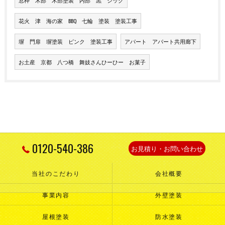
窓枠 木部 木部塗装 内部 黒 シック
花火 津 海の家 BBQ 七輪 塗装 塗装工事
塀 門扉 塀塗装 ピンク 塗装工事
アパート アパート共用廊下
お土産 京都 八つ橋 舞妓さんひーひー お菓子
0120-540-386
お見積り・お問い合わせ
当社のこだわり
会社概要
事業内容
外壁塗装
屋根塗装
防水塗装