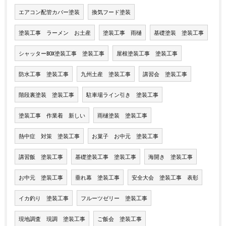
エアコン配管カバー塗装
換気フード塗装
塗装工事 ラーメン お土産
塗装工事 雨樋
基礎塗装 塗装工事
シャッターBOX塗装工事 塗装工事
屋根塗装工事 塗装工事
防水工事 塗装工事
九州土産 塗装工事
講習会 塗装工事
階段裏塗装 塗装工事
駐車場ライン引き 塗装工事
塗装工事 作業着 新しい
雨樋塗装 塗装工事
熱中症 対策 塗装工事
お菓子 お中元 塗装工事
講習飯 塗装工事
基礎塗装工事 塗装工事
海開き 塗装工事
お中元 塗装工事
垂れ幕 塗装工事
安全大会 塗装工事 表彰
イカ釣り 塗装工事
フルーツゼリー 塗装工事
現地調査 現調 塗装工事
ご飯会 塗装工事