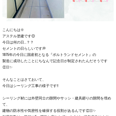
こんにちは🌞
アステル塗建です😊
今日は何の日…？？
セメントの日らしいです💭
1875年の今日に国産初となる『ポルトランドセメント』の
製造に成功したことにちなんで記念日が制定されたんだそうです
👏🏻✨
そんなことはさておいて、
今日はシーリング工事の様子です‼
シーリング材には外壁同士の隙間やサッシ・建具廻りの隙間を埋め
て、
建物の防水性や気密性を確保する役割があるんです👏🏻✨