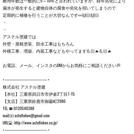
耐用年数は一般的に5～10年と言われていますが、経年劣化により
漏水が発生すると建物自体の腐食や劣化を招いてしまうので
定期的に補修を行うことが大切なんです👀🙌🏻🙌🏻
・
・
アステル塗建では
外壁・屋根塗装、防水工事はもちろん
外構工事、増築、内装工事などもやってます💪🏻🔥💪🏻🔥
お電話、メール、インスタのDMからお気軽にご相談ください💭
• ────────────── •
株式会社 アステル塗建
【本社】三重県四日市市伊倉2丁目7-15
【支店】三重県鈴鹿市御薗町2980
TEL ☎:0120540386
mail✉️:asteltoken@gmail.com
URL💻: http://www.asteltoken.co.jp/
• ────────────── •