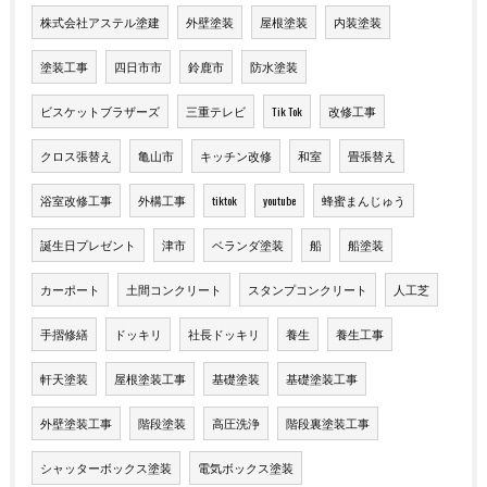
株式会社アステル塗建
外壁塗装
屋根塗装
内装塗装
塗装工事
四日市市
鈴鹿市
防水塗装
ビスケットブラザーズ
三重テレビ
Tik Tok
改修工事
クロス張替え
亀山市
キッチン改修
和室
畳張替え
浴室改修工事
外構工事
tiktok
youtube
蜂蜜まんじゅう
誕生日プレゼント
津市
ベランダ塗装
船
船塗装
カーポート
土間コンクリート
スタンプコンクリート
人工芝
手摺修繕
ドッキリ
社長ドッキリ
養生
養生工事
軒天塗装
屋根塗装工事
基礎塗装
基礎塗装工事
外壁塗装工事
階段塗装
高圧洗浄
階段裏塗装工事
シャッターボックス塗装
電気ボックス塗装