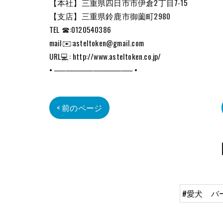
【本社】三重県四日市市伊倉2丁目7-15
【支店】三重県鈴鹿市御薗町2980
TEL ☎:0120540386
mail✉️:asteltoken@gmail.com
URL💻: http://www.asteltoken.co.jp/
• ────────────── •
< 前のページ
#愛犬 バ