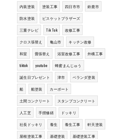
内装塗装
塗装工事
四日市市
鈴鹿市
防水塗装
ビスケットブラザーズ
三重テレビ
Tik Tok
改修工事
クロス張替え
亀山市
キッチン改修
和室
畳張替え
浴室改修工事
外構工事
tiktok
youtube
蜂蜜まんじゅう
誕生日プレゼント
津市
ベランダ塗装
船
船塗装
カーポート
土間コンクリート
スタンプコンクリート
人工芝
手摺修繕
ドッキリ
社長ドッキリ
養生
養生工事
軒天塗装
屋根塗装工事
基礎塗装
基礎塗装工事