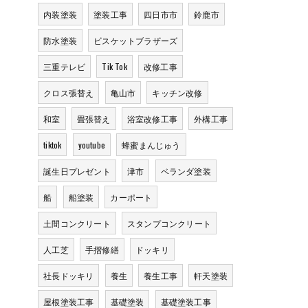
内装塗装
塗装工事
四日市市
鈴鹿市
防水塗装
ビスケットブラザーズ
三重テレビ
Tik Tok
改修工事
クロス張替え
亀山市
キッチン改修
和室
畳張替え
浴室改修工事
外構工事
tiktok
youtube
蜂蜜まんじゅう
誕生日プレゼント
津市
ベランダ塗装
船
船塗装
カーポート
土間コンクリート
スタンプコンクリート
人工芝
手摺修繕
ドッキリ
社長ドッキリ
養生
養生工事
軒天塗装
屋根塗装工事
基礎塗装
基礎塗装工事