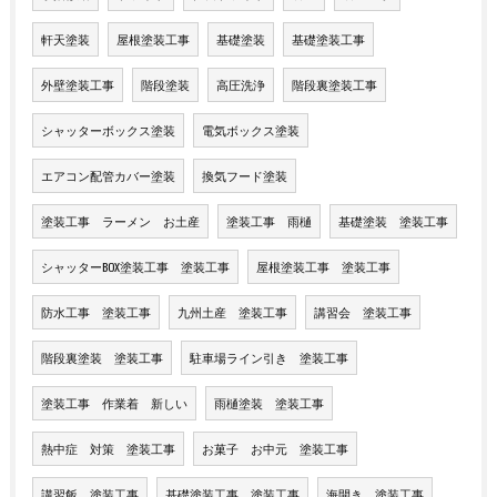
軒天塗装
屋根塗装工事
基礎塗装
基礎塗装工事
外壁塗装工事
階段塗装
高圧洗浄
階段裏塗装工事
シャッターボックス塗装
電気ボックス塗装
エアコン配管カバー塗装
換気フード塗装
塗装工事 ラーメン お土産
塗装工事 雨樋
基礎塗装 塗装工事
シャッターBOX塗装工事 塗装工事
屋根塗装工事 塗装工事
防水工事 塗装工事
九州土産 塗装工事
講習会 塗装工事
階段裏塗装 塗装工事
駐車場ライン引き 塗装工事
塗装工事 作業着 新しい
雨樋塗装 塗装工事
熱中症 対策 塗装工事
お菓子 お中元 塗装工事
講習飯 塗装工事
基礎塗装工事 塗装工事
海開き 塗装工事