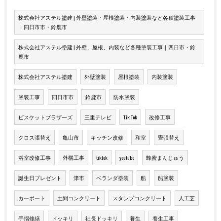
株式会社アステル塗建 | 外壁塗装・屋根塗装・内装塗装など各種塗装工事
｜四日市市・鈴鹿市
株式会社アステル塗建 | 外壁、屋根、内装など各種塗装工事｜四日市・鈴
鹿市
株式会社アステル塗建
外壁塗装
屋根塗装
内装塗装
塗装工事
四日市市
鈴鹿市
防水塗装
ビスケットブラザーズ
三重テレビ
Tik Tok
改修工事
クロス張替え
亀山市
キッチン改修
和室
畳張替え
浴室改修工事
外構工事
tiktok
youtube
蜂蜜まんじゅう
誕生日プレゼント
津市
ベランダ塗装
船
船塗装
カーポート
土間コンクリート
スタンプコンクリート
人工芝
手摺修繕
ドッキリ
社長ドッキリ
養生
養生工事