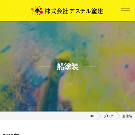
船塗装
TOP
ブログ
船塗装