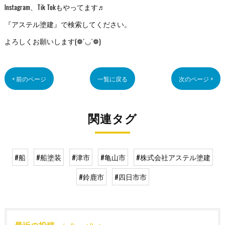
Instagram、Tik Tokもやってます♬
『アステル塗建』で検索してください。
よろしくお願いします(❁´◡`❁)
< 前のページ
一覧に戻る
次のページ >
関連タグ
#船
#船塗装
#津市
#亀山市
#株式会社アステル塗建
#鈴鹿市
#四日市市