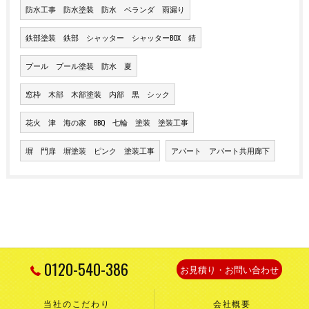
防水工事 防水塗装 防水 ベランダ 雨漏り
鉄部塗装 鉄部 シャッター シャッターBOX 錆
プール プール塗装 防水 夏
窓枠 木部 木部塗装 内部 黒 シック
花火 津 海の家 BBQ 七輪 塗装 塗装工事
塀 門扉 塀塗装 ピンク 塗装工事
アパート アパート共用廊下
0120-540-386
お見積り・お問い合わせ
当社のこだわり
会社概要