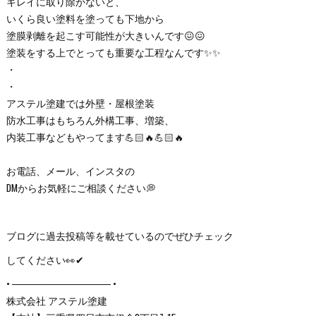
キレイに取り除かないと、
いくら良い塗料を塗っても下地から
塗膜剥離を起こす可能性が大きいんです😖😖
塗装をする上でとっても重要な工程なんです✨✨
・
・
アステル塗建では外壁・屋根塗装
防水工事はもちろん外構工事、増築、
内装工事などもやってます💪🏻🔥💪🏻🔥
お電話、メール、インスタの
DMからお気軽にご相談ください💭
ブログに過去投稿等を載せているのでぜひチェック
してください👀✔
• ────────────── •
株式会社 アステル塗建