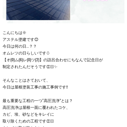
こんにちは🌞
アステル塗建です😊
今日は何の日…？？
オムレツの日らしいです🥚
【オ(0)ム(6)レ(0)ツ(2)】の語呂合わせにちなんで記念日が
制定されたんだそうです👏🏻✨
そんなことはさておいて、
今日は屋根塗装工事の施工事例です‼
最も重要な工程の一つ“高圧洗浄”とは？
高圧洗浄は屋根一面に覆われたコケ、
カビ、埃、砂などをキレイに
取り除くための工程です👏🏻