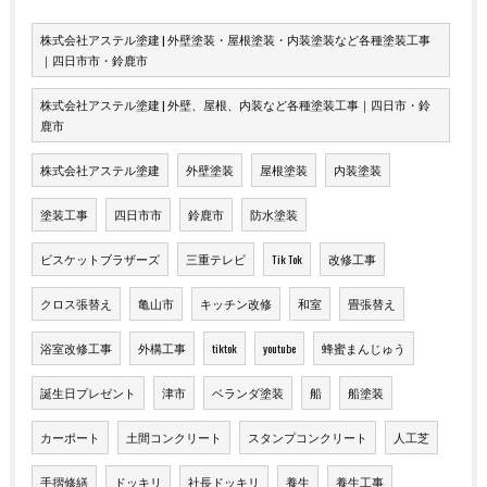
株式会社アステル塗建 | 外壁塗装・屋根塗装・内装塗装など各種塗装工事
｜四日市市・鈴鹿市
株式会社アステル塗建 | 外壁、屋根、内装など各種塗装工事｜四日市・鈴
鹿市
株式会社アステル塗建
外壁塗装
屋根塗装
内装塗装
塗装工事
四日市市
鈴鹿市
防水塗装
ビスケットブラザーズ
三重テレビ
Tik Tok
改修工事
クロス張替え
亀山市
キッチン改修
和室
畳張替え
浴室改修工事
外構工事
tiktok
youtube
蜂蜜まんじゅう
誕生日プレゼント
津市
ベランダ塗装
船
船塗装
カーポート
土間コンクリート
スタンプコンクリート
人工芝
手摺修繕
ドッキリ
社長ドッキリ
養生
養生工事