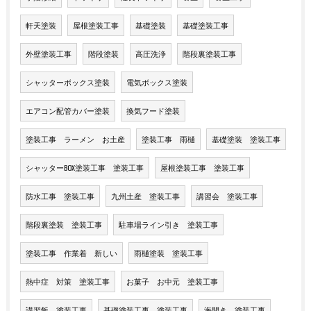
軒天塗装
屋根塗装工事
基礎塗装
基礎塗装工事
外壁塗装工事
階段塗装
高圧洗浄
階段裏塗装工事
シャッターボックス塗装
電気ボックス塗装
エアコン配管カバー塗装
換気フード塗装
塗装工事 ラーメン お土産
塗装工事 雨樋
基礎塗装 塗装工事
シャッターBOX塗装工事 塗装工事
屋根塗装工事 塗装工事
防水工事 塗装工事
九州土産 塗装工事
講習会 塗装工事
階段裏塗装 塗装工事
駐車場ライン引き 塗装工事
塗装工事 作業着 新しい
雨樋塗装 塗装工事
熱中症 対策 塗装工事
お菓子 お中元 塗装工事
講習飯 塗装工事
基礎塗装工事 塗装工事
海開き 塗装工事