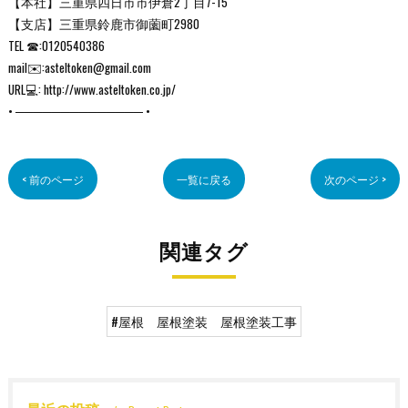
【本社】三重県四日市市伊倉2丁目7-15
【支店】三重県鈴鹿市御薗町2980
TEL ☎:0120540386
mail✉️:asteltoken@gmail.com
URL💻: http://www.asteltoken.co.jp/
• ────────────── •
< 前のページ
一覧に戻る
次のページ >
関連タグ
#屋根 屋根塗装 屋根塗装工事