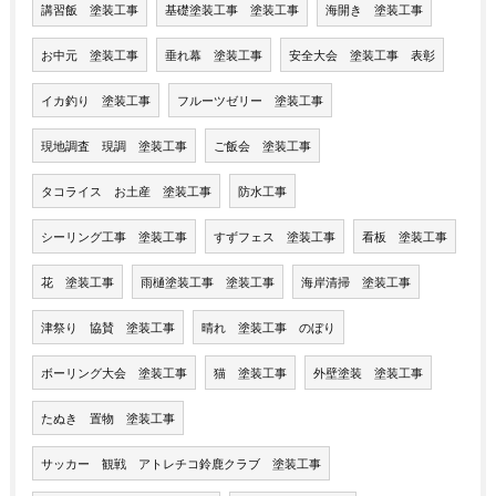
講習飯 塗装工事
基礎塗装工事 塗装工事
海開き 塗装工事
お中元 塗装工事
垂れ幕 塗装工事
安全大会 塗装工事 表彰
イカ釣り 塗装工事
フルーツゼリー 塗装工事
現地調査 現調 塗装工事
ご飯会 塗装工事
タコライス お土産 塗装工事
防水工事
シーリング工事 塗装工事
すずフェス 塗装工事
看板 塗装工事
花 塗装工事
雨樋塗装工事 塗装工事
海岸清掃 塗装工事
津祭り 協賛 塗装工事
晴れ 塗装工事 のぼり
ボーリング大会 塗装工事
猫 塗装工事
外壁塗装 塗装工事
たぬき 置物 塗装工事
サッカー 観戦 アトレチコ鈴鹿クラブ 塗装工事