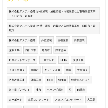
株式会社アステル塗建 | 外壁塗装・屋根塗装・内装塗装など各種塗装工事
｜四日市市・鈴鹿市
株式会社アステル塗建 | 外壁、屋根、内装など各種塗装工事｜四日市・鈴
鹿市
株式会社アステル塗建
外壁塗装
屋根塗装
内装塗装
塗装工事
四日市市
鈴鹿市
防水塗装
ビスケットブラザーズ
三重テレビ
Tik Tok
改修工事
クロス張替え
亀山市
キッチン改修
和室
畳張替え
浴室改修工事
外構工事
tiktok
youtube
蜂蜜まんじゅう
誕生日プレゼント
津市
ベランダ塗装
船
船塗装
カーポート
土間コンクリート
スタンプコンクリート
人工芝