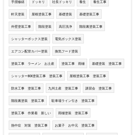
手摺修繕
ドッキリ
社長ドッキリ
養生
養生工事
軒天塗装
屋根塗装工事
基礎塗装
基礎塗装工事
外壁塗装工事
階段塗装
高圧洗浄
階段裏塗装工事
シャッターボックス塗装
電気ボックス塗装
エアコン配管カバー塗装
換気フード塗装
塗装工事 ラーメン お土産
塗装工事 雨樋
基礎塗装 塗装工事
シャッターBOX塗装工事 塗装工事
屋根塗装工事 塗装工事
防水工事 塗装工事
九州土産 塗装工事
講習会 塗装工事
階段裏塗装 塗装工事
駐車場ライン引き 塗装工事
塗装工事 作業着 新しい
雨樋塗装 塗装工事
熱中症 対策 塗装工事
お菓子 お中元 塗装工事