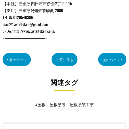
【本社】三重県四日市市伊倉2丁目7-15
【支店】三重県鈴鹿市御薗町2980
TEL ☎:0120540386
mail✉️:asteltoken@gmail.com
URL💻: http://www.asteltoken.co.jp/
• ────────────── •
< 前のページ
一覧に戻る
次のページ >
関連タグ
#屋根 屋根塗装 屋根塗装工事