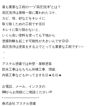
最も重要な工程の一つ“高圧洗浄”とは？
高圧洗浄は屋根一面に覆われたコケ、
カビ、埃、砂などをキレイに
取り除くための工程です👏🏻
キレイに取り除かないと、
いくら良い塗料を塗っても下地から
塗膜剥離を起こす可能性が大きいんです😖😖
高圧洗浄は塗装をする上でとっても重要な工程です✨✨
・
・
アステル塗建では外壁・屋根塗装
防水工事はもちろん外構工事、増築、
内装工事などもやってます💪🏻🔥💪🏻🔥
お電話、メール、インスタの
DMからお気軽にご相談ください💭
• ────────────── •
株式会社 アステル塗建